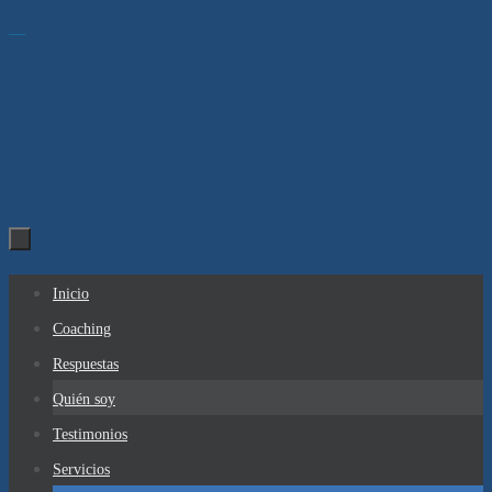
Ir
al
contenido
Ir
Inicio
al
Coaching
contenido
Respuestas
Quién soy
Testimonios
Servicios