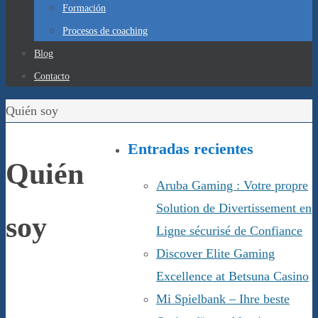
Formación
Procesos de coaching
Blog
Contacto
Inicio
Quién soy
Entradas recientes
Quién
Aruba Gaming : Votre propre
Solution de Divertissement en
soy
Ligne sécurisé de Confiance
Discover Elite Gaming
Excellence at Betsuna Casino
Mi Spielbank – Ihre beste