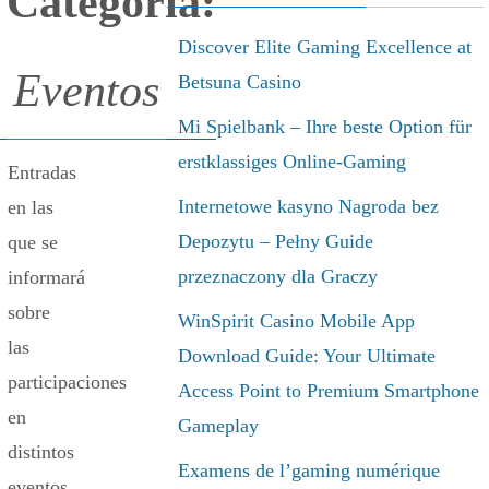
Categoría:
Discover Elite Gaming Excellence at
Eventos
Betsuna Casino
Mi Spielbank – Ihre beste Option für
erstklassiges Online-Gaming
Entradas
Internetowe kasyno Nagroda bez
en las
Depozytu – Pełny Guide
que se
przeznaczony dla Graczy
informará
sobre
WinSpirit Casino Mobile App
las
Download Guide: Your Ultimate
participaciones
Access Point to Premium Smartphone
en
Gameplay
distintos
Examens de l’gaming numérique
eventos